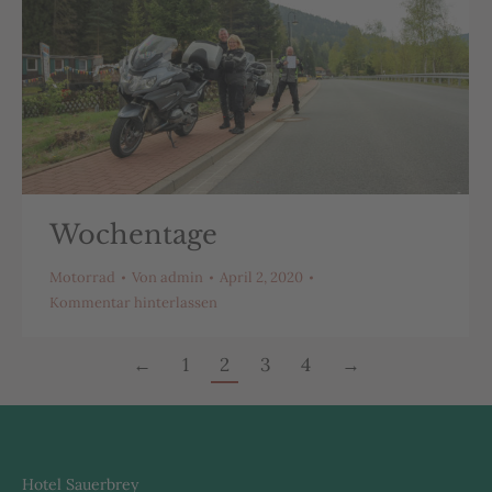
Wochentage
Motorrad
Von
admin
April 2, 2020
Kommentar hinterlassen
←
1
2
3
4
→
Hotel Sauerbrey