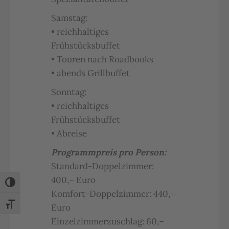
Samstag:
• reichhaltiges
Frühstücksbuffet
• Touren nach Roadbooks
• abends Grillbuffet
Sonntag:
• reichhaltiges
Frühstücksbuffet
• Abreise
Programmpreis pro Person:
Standard-Doppelzimmer:
400,– Euro
Umschalten auf hohe Kontraste
Komfort-Doppelzimmer: 440,–
Schrift vergrößern
Euro
Einzelzimmerzuschlag: 60,–