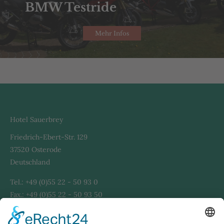
BMW Testride
Mehr Infos
Hotel Sauerbrey
Friedrich-Ebert-Str. 129
37520 Osterode
Deutschland
Tel.: +49 (0)55 22 - 50 93 0
Fax.: +49 (0)55 22 - 50 93 50
Info@Hotel-Sauerbrey.de