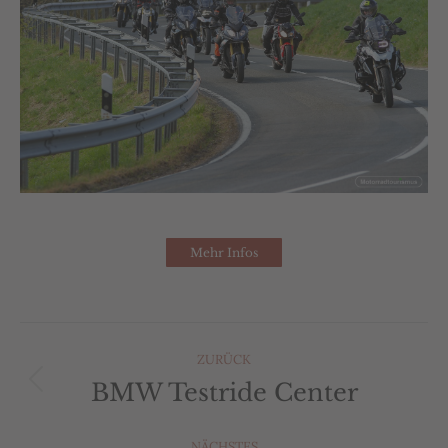
Mehr Infos
Album-
ZURÜCK
Navigation
BMW Testride Center
Vorheriges
Album:
NÄCHSTES