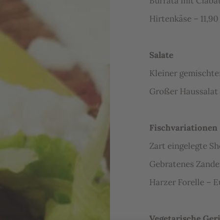
Burrata mit Ciaba
Hirtenkäse – 11,90
Salate
Kleiner gemischter
Großer Haussalat 
Fischvariationen
Zart eingelegte Sh
Gebratenes Zander
Harzer Forelle – E
Vegetarische Ger