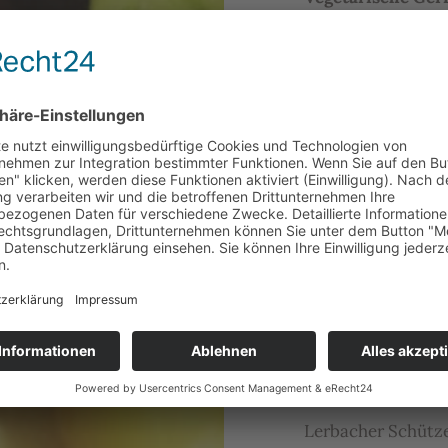
Rote Bete Puffer 
15,90
Geschwenktes Pfa
Hauptgerichte
Rose gebratenes Ro
Hähnchenbrust in 
Schweinefiletmeda
Jäger-Schnitzel (
Wiener Schnitzel 
Franzosen Schnitz
Lerbacher Schütz