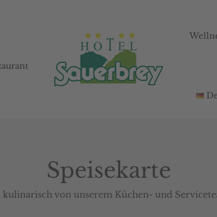
Welln
Welln
taurant
taurant
De
De
Speisekarte
ch kulinarisch von unserem Küchen- und Service