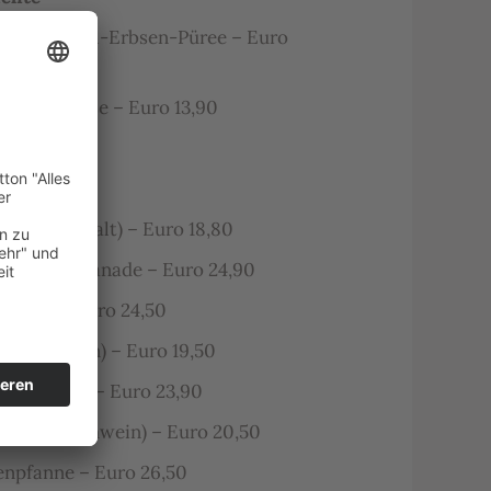
mit Kartoffel-Erbsen-Püree – Euro
nnengemüse – Euro 13,90
astbeef (kalt) – Euro 18,80
Pistazienpanade – Euro 24,90
illons – Euro 24,50
vom Schwein) – Euro 19,50
(vom Kalb) – Euro 23,90
el (vom Schwein) – Euro 20,50
enpfanne – Euro 26,50