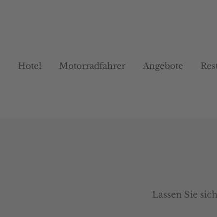
Hotel
Hotel
Motorradfahrer
Motorradfahrer
Angebote
Angebote
Res
Res
Lassen Sie si