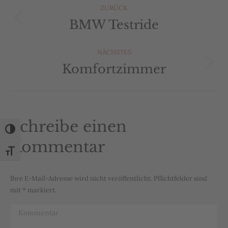
Album-
ZURÜCK
Navigation
BMW Testride
Vorheriges
Album:
NÄCHSTES
Komfortzimmer
Nächstes
Album:
Schreibe einen
Umschalten auf hohe Kontraste
Kommentar
Schrift vergrößern
Ihre E-Mail-Adresse wird nicht veröffentlicht. Pflichtfelder sind
mit
*
markiert.
Kommentar