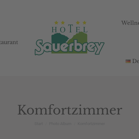
Welln
Welln
taurant
taurant
De
De
Komfortzimmer
Sie befinden sich hier:
Start
Photo Album
Komfortzimmer