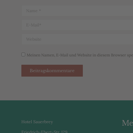
Name *
E-Mail *
Website
Meinen Namen, E-Mail und Website in diesem Browser spei
Beitragskommentare
Me
Hotel Sauerbrey
Friedrich-Ebert-Str. 129