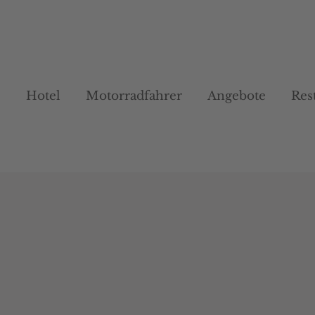
Hotel
Hotel
Motorradfahrer
Motorradfahrer
Angebote
Angebote
Res
Res