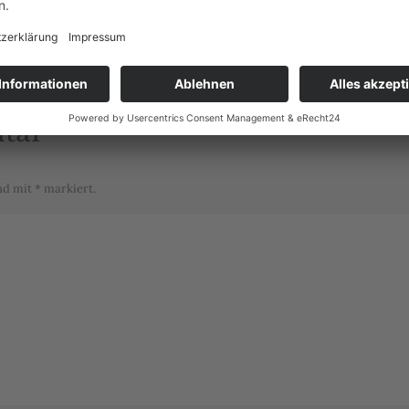
Nächstes
Album:
tar
ind mit
*
markiert.