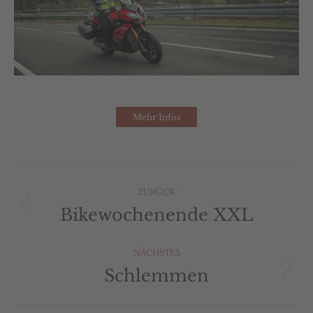
Mehr Infos
Album-
ZURÜCK
Navigation
Bikewochenende XXL
Vorheriges
Album:
NÄCHSTES
Schlemmen
Nächstes
Album: