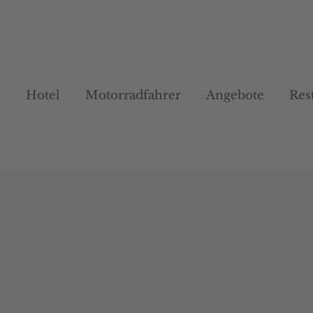
Hotel
Hotel
Motorradfahrer
Motorradfahrer
Angebote
Angebote
Res
Res