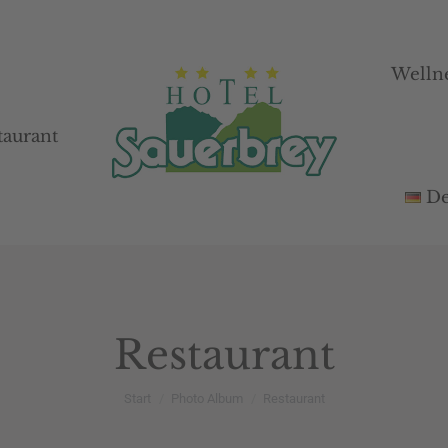
Welln
Welln
taurant
taurant
De
De
Restaurant
Sie befinden sich hier:
Start
Photo Album
Restaurant