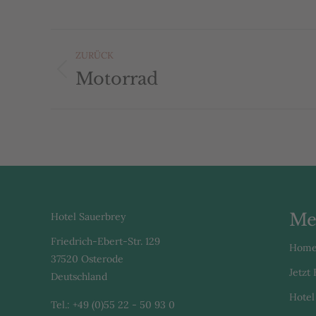
Album-
ZURÜCK
Navigation
Motorrad
Vorheriges
Album:
Me
Hotel Sauerbrey
Friedrich-Ebert-Str. 129
Hom
37520 Osterode
Jetzt
Deutschland
Hotel
Tel.: +49 (0)55 22 - 50 93 0