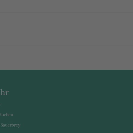
Nächstes
Album:
hr
e
 Buchen
 Sauerbrey