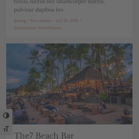
tellus, luctus nec ullamcorper mattis,
pulvinar dapibus leo
dining
Von
admin
Juli 30, 2019
Kommentar hinterlassen
Umschalten auf hohe Kontraste
Schrift vergrößern
The7 Beach Bar