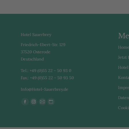
Me
Hotel Sauerbrey
Friedrich-Ebert-Str. 129
Hom
37520 Osterode
Jetzt
Deutschland
Hotel
Tel.: +49 (0)55 22 - 50 93 0
Konta
Fax.: +49 (0)55 22 - 50 93 50
Impr
Info@Hotel-Sauerbrey.de
Daten
Finden Sie uns auf:
Facebook
Instagram
E-
Website
Cooki
page
page
Mail
page
opens
opens
page
opens
in
in
opens
in