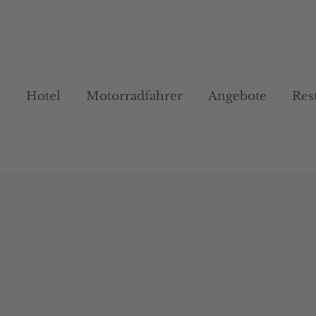
Hotel
Hotel
Motorradfahrer
Motorradfahrer
Angebote
Angebote
Res
Res