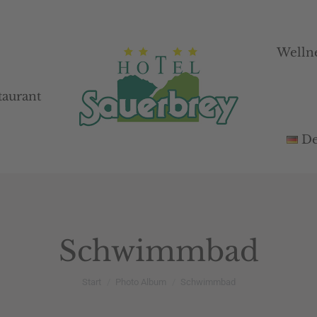
Welln
Welln
taurant
taurant
De
De
Schwimmbad
Sie befinden sich hier:
Start
Photo Album
Schwimmbad