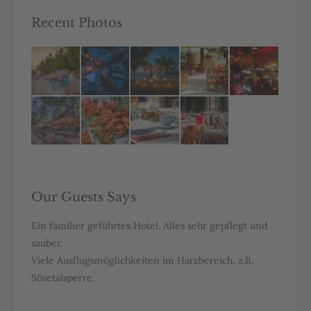
Recent Photos
Our Guests Says
bi
Ein familier geführtes Hotel. Alles sehr gepflegt und
A quie
sauber.
very cl
Viele Ausflugsmöglichkeiten im Harzbereich, z.B.
things 
Sösetalsperre.
fresh m
as a to