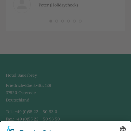
– Peter (Holidaycheck)
Hotel Sauerbrey
Friedrich-Ebert-Str. 129
37520 Osterode
Deutschland
Tel.: +49 (0)55 22 - 50 93 0
Fax.: +49 (0)55 22 - 50 93 50
Info@Hotel-Sauerbrey.de