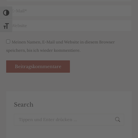
E-Mail *
Umschalten auf hohe Kontraste
Website
Schrift vergrößern
Meinen Namen, E-Mail und Website in diesem Browser
speichern, bis ich wieder kommentiere.
Beitragskommentare
Search
Search: