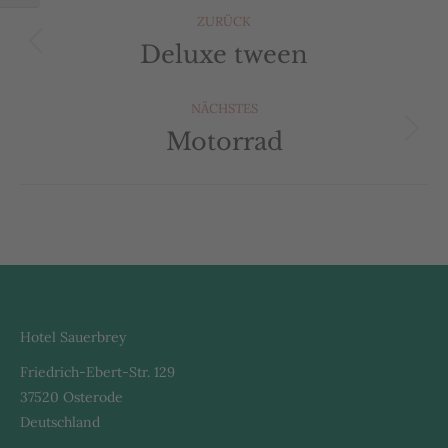
Album-
ZURÜCK
Navigation
Deluxe tween
Vorheriges
Album:
NÄCHSTES
Motorrad
Nächstes
Album:
Hotel Sauerbrey
Friedrich-Ebert-Str. 129
37520 Osterode
Deutschland