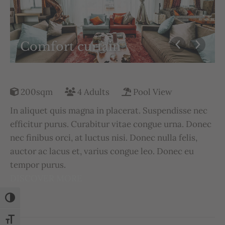
Comfort curtain
200sqm
4 Adults
Pool View
In aliquet quis magna in placerat. Suspendisse nec
efficitur purus. Curabitur vitae congue urna. Donec
nec finibus orci, at luctus nisi. Donec nulla felis,
auctor ac lacus et, varius congue leo. Donec eu
tempor purus.
DISCOVER MORE
Umschalten auf hohe Kontraste
Schrift vergrößern